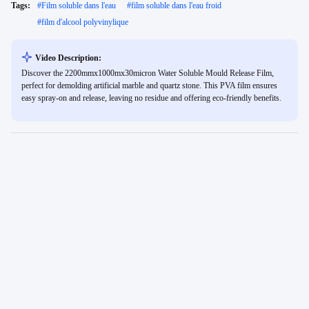
Tags:
#
Film soluble dans l'eau
#
film soluble dans l'eau froid
#
film d'alcool polyvinylique
Video Description:
Discover the 2200mmx1000mx30micron Water Soluble Mould Release Film,
perfect for demolding artificial marble and quartz stone. This PVA film ensures
easy spray-on and release, leaving no residue and offering eco-friendly benefits.