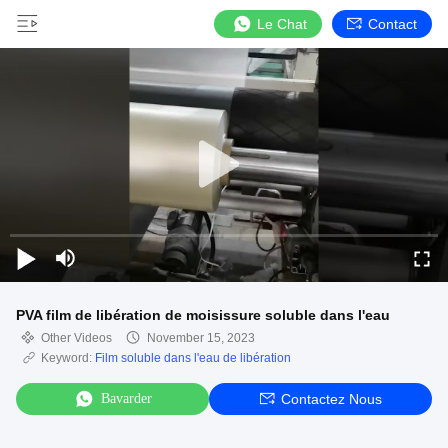
Le Chat
Contact
PVA film de libération de moisissure soluble dans l'eau
Other Videos
November 15, 2023
Keyword:
Film soluble dans l'eau de libération
Bavarder
Contactez Nous