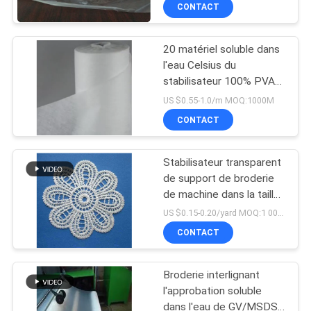
CONTACT
VISITE
DE
20 matériel soluble dans
L'USINE
l'eau Celsius du
stabilisateur 100% PVA
de broderie de degré fait
CONTRÔLE
US $0.55-1.0/m MOQ:1000M
CONTACT
DE
LA
Stabilisateur transparent
QUALITÉ
de support de broderie
de machine dans la taille
1m*200yard*35micron
US $0.15-0.20/yard MOQ:1 000 mètres
NOUVELLES
CONTACT
DEMANDEZ
Broderie interlignant
UN DEVIS
l'approbation soluble
dans l'eau de GV/MSDS