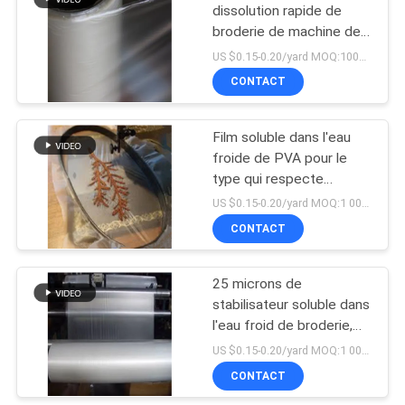
dissolution rapide de
broderie de machine de
film soluble dans l'eau
US $0.15-0.20/yard MOQ:1000 mètres
d'alcool polyvinylique
CONTACT
Film soluble dans l'eau
froide de PVA pour le
type qui respecte
l'environnement
US $0.15-0.20/yard MOQ:1 000 mètres
transparent de broderie
CONTACT
25 microns de
stabilisateur soluble dans
l'eau froid de broderie,
film soluble de l'eau de
US $0.15-0.20/yard MOQ:1 000 verges
PVA
CONTACT