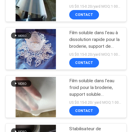
de stabilisateur de PVA
US $0.15-0.20/yard MOQ:1 000 mètres
PLAN
CONTACT
DU
SITE
Film soluble dans l'eau à
dissolution rapide pour la
PRIVACY
broderie, support de
broderie en plastique
US $0.15-0.20/yard MOQ:1 000 mètres
POLICY
PVA
CONTACT
Film soluble dans l'eau
froid pour la broderie,
support soluble
transparent de broderie
US $0.15-0.20/ yard MOQ:1 000 verges
de PVA
CONTACT
Stabilisateur de