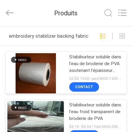
2026
Changzhou
Greencradleland
Produits
Macromolecule
Materials
Co.,
Ltd..
À
All
Rights
embroidery stabilizer backing fabrication en ligne
Reserved.
LA
MAISON
Stabilisateur soluble dans
l'eau de broderie de PVA
PRODUITS
soutenant l'épaisseur
25um-60um disponible
US $0.15-02/ yard MOQ:1 000 verges
À
CONTACT
PROPOS
Stabilisateur soluble dans
DE
l'eau froid transparent de
NOUS
broderie de PVA
$0.15 - $0.34 / Yard MOQ:200 rouleaux