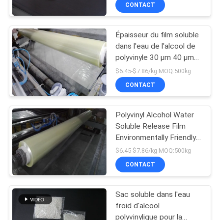
agricole
CONTACT
VISITE
DE
Épaisseur du film soluble
L'USINE
dans l'eau de l'alcool de
polyvinyle 30 μm 40 μm
Idéal pour les capsules
CONTRÔLE
$6.45-$7.86/kg MOQ:500kg
de détergent Emballage
CONTACT
DE
et protection de
l'environnement
LA
Polyvinyl Alcohol Water
QUALITÉ
Soluble Release Film
Environmentally Friendly
Yes 3 Inches Paper Tube
$6.45-$7.86/kg MOQ:500kg
NOUVELLES
for Eco-Friendly
CONTACT
Packaging
DEMANDEZ
Sac soluble dans l'eau
UN DEVIS
froid d'alcool
polyvinylique pour la