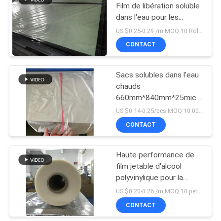
Film de libération soluble
dans l'eau pour les
surfaces solides
US $0.25-0.29 /m MOQ:10 Rolls
CONTACT
Sacs solubles dans l'eau
chauds
660mm*840mm*25micron
à blanchisserie d'alcool
US $0.14-0.25/pcs MOQ:10 000 PCs
polyvinylique
CONTACT
Haute performance de
film jetable d'alcool
polyvinylique pour la
libération de marbre
US $0.20-0.26 /m MOQ:10 petits pains
artificielle
CONTACT