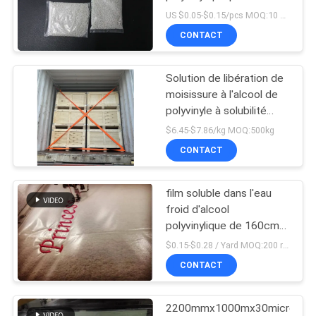
poudre de colorant
US $0.05-$0.15/pcs MOQ:10 000 PCs
PLAN
CONTACT
DU
SITE
Solution de libération de
moisissure à l'alcool de
PRIVACY
polyvinyle à solubilité
dans l'eau inférieure à 10
$6.45-$7.86/kg MOQ:500kg
POLICY
minutes conçue pour les
CONTACT
opérations de libération
de moisissure
film soluble dans l'eau
froid d'alcool
polyvinylique de 160cm
pour la broderie
$0.15-$0.28 / Yard MOQ:200 rouleaux
CONTACT
2200mmx1000mx30micron