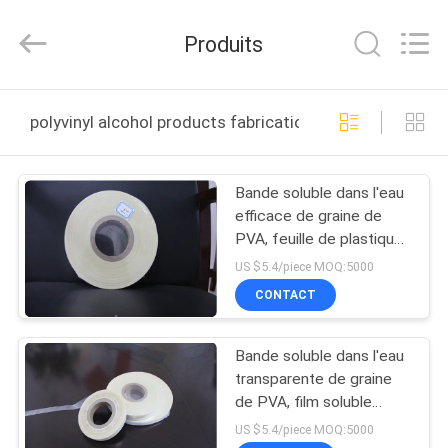
2026
Changzhou
Greencradleland
Produits
Macromolecule
Materials
Co.,
Ltd..
À
All
Rights
polyvinyl alcohol products fabrication en ligne
Reserved.
LA
MAISON
Bande soluble dans l'eau
efficace de graine de
PRODUITS
PVA, feuille de plastique
soluble d'alcool
US $5.4/piece MOQ:5000
polyvinylique
À
CONTACT
PROPOS
Bande soluble dans l'eau
DE
transparente de graine
NOUS
de PVA, film soluble
d'alcool polyvinylique
US $5.4/piece MOQ:5000