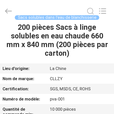
2026
Changzhou
Greencradleland
Macromolecule
Materials
Sacs solubles dans l'eau de blanchisserie
Co.,
Ltd..
200 pièces Sacs à linge
À
All
Rights
Reserved.
solubles en eau chaude 660
LA
mm x 840 mm (200 pièces par
MAISON
carton)
PRODUITS
Lieu d'origine:
La Chine
À
Nom de marque:
CLLZY
PROPOS
Certification:
SGS, MSDS, CE, ROHS
DE
Numéro de modèle:
pva-001
NOUS
Quantité de
10 000 pièces