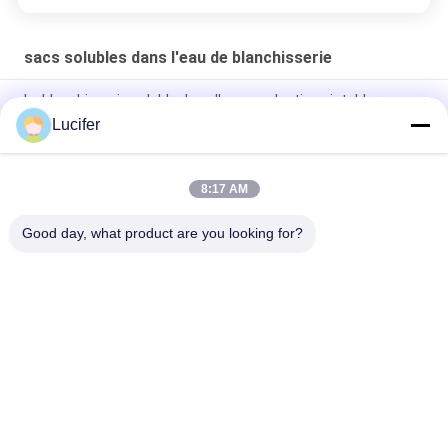
sacs solubles dans l'eau de blanchisserie
La blanchisserie soluble dans l'eau en plastique jetable rouge
met en sac pour médical/hôpital
Lucifer
Sac soluble dans l'eau jetable de blanchisserie de PVA, sacs
de lavage solubles d'hôpital
8:17 AM
Sac soluble dans l'eau de 0,8 ml, 200 pièces par boîte
Good day, what product are you looking for?
Catégories populaires
Tous
Film Soluble Dans 
Film Soluble Dans 
L'eau De PVA
L'eau De Libération
Film Soluble Dans 
Sac Soluble Dans 
L'eau Pour La 
L'eau De PVA
Broderie