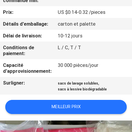
commande min:
VISITE
Prix:
US $0.14-0.32 /pieces
DE
L'USINE
Détails d'emballage:
carton et palette
Délai de livraison:
10-12 jours
CONTRÔLE
Conditions de
L / C, T / T
DE
paiement:
LA
Capacité
30 000 pièces/jour
d'approvisionnement:
QUALITÉ
Surligner:
,
sacs de lavage solubles
sacs à lessive biodégradable
NOUVELLES
MEILLEUR PRIX
DEMANDEZ
UN DEVIS