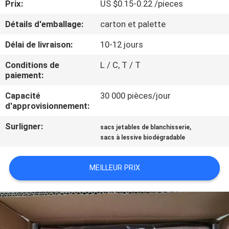
Prix:
US $0.15-0.22 /pieces
VISITE
DE
Détails d'emballage:
carton et palette
L'USINE
Délai de livraison:
10-12 jours
Conditions de
L / C, T / T
CONTRÔLE
paiement:
DE
Capacité
30 000 pièces/jour
d'approvisionnement:
LA
QUALITÉ
Surligner:
,
sacs jetables de blanchisserie
sacs à lessive biodégradable
NOUVELLES
MEILLEUR PRIX
DEMANDEZ
UN DEVIS