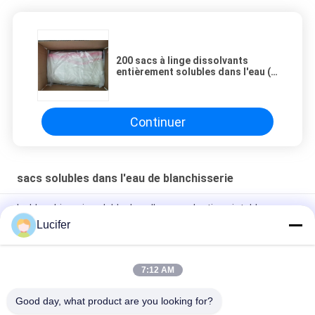
200 sacs à linge dissolvants
entièrement solubles dans l'eau (8
paquets x 25 sacs)
Continuer
sacs solubles dans l'eau de blanchisserie
La blanchisserie soluble dans l'eau en plastique jetable rouge
met en sac pour médical/hôpital
Lucifer
Sac soluble dans l'eau jetable de blanchisserie de PVA, sacs
de lavage solubles d'hôpital
7:12 AM
Sac soluble dans l'eau de 0,8 ml, 200 pièces par boîte
Good day, what product are you looking for?