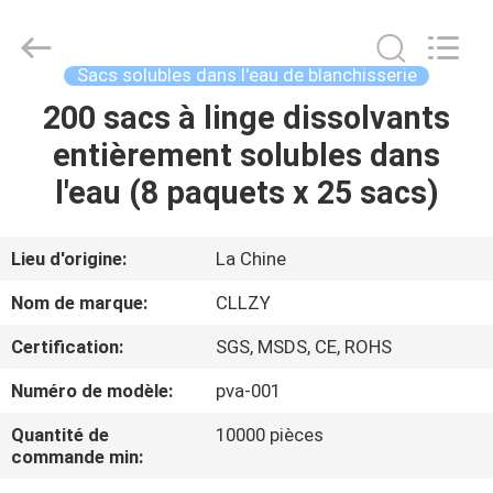
2026
Changzhou
Greencradleland
Macromolecule
Materials
Sacs solubles dans l'eau de blanchisserie
Co.,
Ltd..
200 sacs à linge dissolvants
À
All
Rights
Reserved.
entièrement solubles dans
LA
l'eau (8 paquets x 25 sacs)
MAISON
PRODUITS
Lieu d'origine:
La Chine
Nom de marque:
CLLZY
À
Certification:
SGS, MSDS, CE, ROHS
PROPOS
Numéro de modèle:
pva-001
DE
Quantité de
10000 pièces
NOUS
commande min: