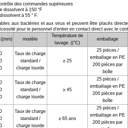
contrôle des commandes supérieures
e dissolvent à 150 °F
dissolvent à 55 ° F.
les aux bactéries et aux virus et peuvent être placés direc
nécessité pour le personnel d'entrer en contact direct avec le con
Température de
 ((mm)
modèle
emballage
lavage. ((°C)
25 pièces /
0
Taux de charge
emballage en PE
0
standard /
≥ 25
200 pièces par
0
charge lourde
boîte
25 pièces /
0
Taux de charge
emballage en PE
0
standard /
≥ 45
200 pièces par
0
charge lourde
boîte
25 pièces /
0
Taux de charge
emballage en PE
0
standard /
≥ 65 ans
200 pièces par
0
charge lourde