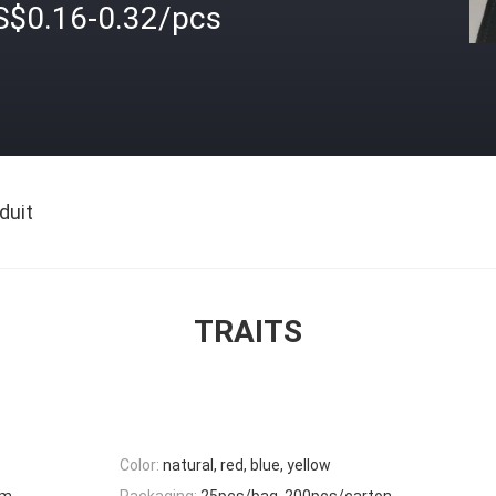
S$0.16-0.32/pcs
duit
TRAITS
Color:
natural, red, blue, yellow
mm
Packaging:
25pcs/bag, 200pcs/carton