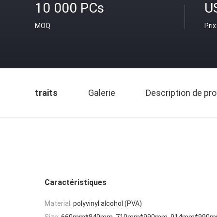
10 000 PCs
U
MOQ
Prix
traits
Galerie
Description de pro
Caractéristiques
Material:
polyvinyl alcohol (PVA)
Size:
660mm*840mm, 710mm*990mm, 914mm*990