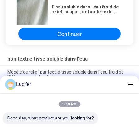
Tissu soluble dans l'eau froid de
relief, support de broderie de
100% PVA
Continuer
non textile tissé soluble dans l'eau
Modèle de relief par textile tissé soluble dans l'eau froid de
PVA non pour la broderie
Lucifer
Tissu soluble dans l'eau froid de relief, support de broderie de
100% PVA
5:19 PM
non textile tissé 30gsm soluble dans l'eau/tissu de
dissolution de broderie pour le support de dentelle de textile
Good day, what product are you looking for?
Catégories populaires
Tous