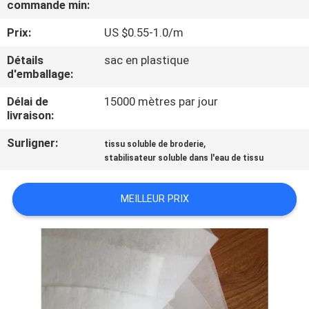
commande min:
VISITE
DE
Prix:
US $0.55-1.0/m
L'USINE
Détails
sac en plastique
d'emballage:
CONTRÔLE
Délai de
15000 mètres par jour
livraison:
DE
Surligner:
,
tissu soluble de broderie
LA
stabilisateur soluble dans l'eau de tissu
QUALITÉ
MEILLEUR PRIX
NOUVELLES
DEMANDEZ
UN DEVIS