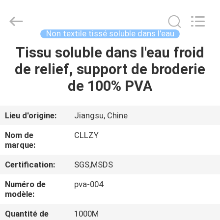
2026
Changzhou
Greencradleland
Macromolecule
Materials
Non textile tissé soluble dans l'eau
Co.,
Ltd..
Tissu soluble dans l'eau froid
À
All
Rights
Reserved.
de relief, support de broderie
LA
de 100% PVA
MAISON
PRODUITS
Lieu d'origine:
Jiangsu, Chine
Nom de
CLLZY
À
marque:
PROPOS
Certification:
SGS,MSDS
DE
Numéro de
pva-004
modèle:
NOUS
Quantité de
1000M