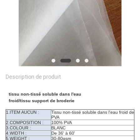
PLAN
DU
SITE
PRIVACY
POLICY
Description de produit
tissu non-tissé soluble dans l'eau
froid/tissu support de broderie
1.ITEM AUCUN :
Tissu non-tissé soluble dans l'eau froid de
PVA
2.COMPOSITION :
100% PVA
3.COLOUR :
BLANC
4.WIDTH :
De 36' à 60'
5.WEIGHT :
30-80gsm