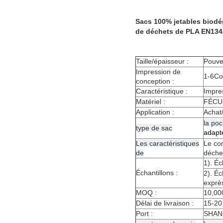
Sacs 100% jetables biodé
de déchets de PLA EN134
Taille/épaisseur :
Pouve
Impression de
1-6Co
conception :
Caractéristique :
Impres
Matériel :
FÉCU
Application :
Achat/
la poc
type de sac
adapté
Les caractéristiques
Le com
de
déchet
1). Éc
Échantillons :
2). Éc
exprè
MOQ :
10,00
Délai de livraison :
15-20
Port :
SHAN