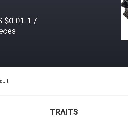
 $0.01-1 /
ieces
duit
TRAITS