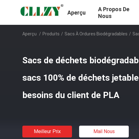
A Propos De
Aperçu
Nous
Aperçu
/
Produits
/
Sacs À Ordures Biodégradables
/
Sac
Sacs de déchets biodégradab
sacs 100% de déchets jetabl
besoins du client de PLA
Meilleur Prix
Mail Nous