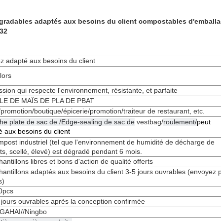
gradables adaptés aux besoins du client compostables d'emball
32
z adapté aux besoins du client
lors
sion qui respecte l'environnement, résistante, et parfaite
LE DE MAÏS DE PLA DE PBAT
promotion/boutique/épicerie/promotion/traiteur de restaurant, etc.
he plate de sac de /Edge-sealing de sac de
vestbag/
roulement/
peut
 aux besoins du client
post industriel (tel que l'environnement de humidité de décharge de
s, scellé, élevé) est dégradé pendant 6 mois.
hantillons libres et bons d'action de qualité offerts
hantillons adaptés aux besoins du client 3-5 jours ouvrables (envoyez 
s)
0pcs
 jours ouvrables après la conception confirmée
GAHAI//Ningbo