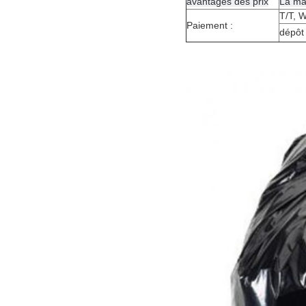
avantages des prix
La ma
T/T, 
Paiement :
dépôt 