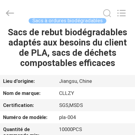
2026
Changzhou
Greencradleland
Macromolecule
Materials
Sacs à ordures biodégradables
Co.,
Ltd..
Sacs de rebut biodégradables
À
All
Rights
Reserved.
adaptés aux besoins du client
LA
de PLA, sacs de déchets
MAISON
compostables efficaces
PRODUITS
Lieu d'origine:
Jiangsu, Chine
À
Nom de marque:
CLLZY
PROPOS
Certification:
SGS,MSDS
DE
Numéro de modèle:
pla-004
NOUS
Quantité de
10000PCS