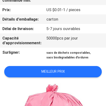
commande min:
VISITE
Prix:
US $0.01-1 / pieces
DE
L'USINE
Détails d'emballage:
carton
Délai de livraison:
5-7 jours ouvrables
CONTRÔLE
Capacité
50000pcs par jour
DE
d'approvisionnement:
LA
Surligner:
,
sacs de déchets compostables
sacs biodégradables d'ordures
QUALITÉ
MEILLEUR PRIX
NOUVELLES
DEMANDEZ
UN DEVIS