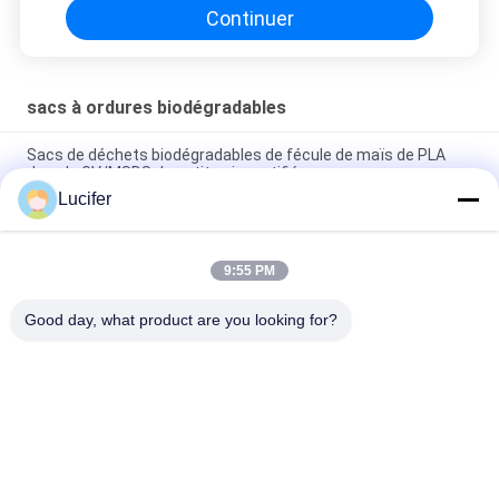
Continuer
sacs à ordures biodégradables
Sacs de déchets biodégradables de fécule de maïs de PLA
dans le GV/MSDS de petit pain certifiés
Lucifer
Sacs de déchets en plastique biodégradables adaptés aux
besoins du client, colorés bio - sac de déchets en plastique
9:55 PM
Matière plastique biodégradable de PLA de sacs de déchets
de 100% faite avec le logo fait sur commande
Good day, what product are you looking for?
Catégories populaires
Tous
Film Soluble Dans 
Film Soluble Dans 
L'eau De PVA
L'eau De Libération
Film Soluble Dans 
Sac Soluble Dans 