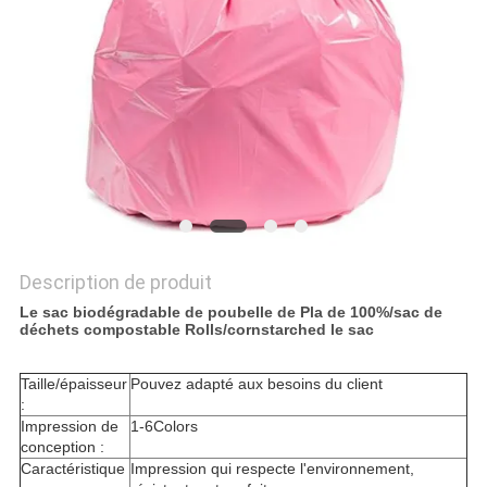
PLAN
DU
SITE
PRIVACY
POLICY
Description de produit
Le sac biodégradable de poubelle de Pla de 100%/sac de
déchets compostable Rolls/cornstarched le sac
Taille/épaisseur
Pouvez adapté aux besoins du client
:
Impression de
1-6Colors
conception :
Caractéristique
Impression qui respecte l'environnement,