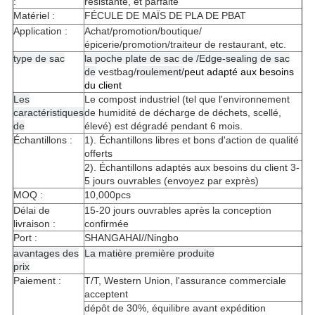
:
résistante, et parfaite
Matériel :
FÉCULE DE MAÏS DE PLA DE PBAT
Application :
Achat/promotion/boutique/
épicerie/promotion/traiteur de restaurant, etc.
type de sac
la poche plate de sac de /Edge-sealing de sac
de
vestbag/
roulement/
peut adapté aux besoins
du client
Les
Le compost industriel (tel que l'environnement
caractéristiques
de humidité de décharge de déchets, scellé,
de
élevé) est dégradé pendant 6 mois.
Échantillons :
1). Échantillons libres et bons d'action de qualité
offerts
2). Échantillons adaptés aux besoins du client 3-
5 jours ouvrables (envoyez par exprès)
MOQ :
10,000pcs
Délai de
15-20 jours ouvrables après la conception
livraison :
confirmée
Port :
SHANGAHAI//Ningbo
avantages des
La matière première produite
prix
Paiement :
T/T, Western Union, l'assurance commerciale
acceptent
dépôt de 30%, équilibre avant expédition