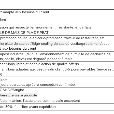
z adapté aux besoins du client
lors
sion qui respecte l'environnement, résistante, et parfaite
LE DE MAÏS DE PLA DE PBAT
promotion/boutique/épicerie/promotion/traiteur de restaurant, etc.
he plate de sac de /Edge-sealing de sac de
vestbag/
roulement/
peut
 aux besoins du client
post industriel (tel que l'environnement de humidité de décharge de
s, scellé, élevé) est dégradé pendant 6 mois.
hantillons libres et bons d'action de qualité offerts
hantillons adaptés aux besoins du client 3-5 jours ouvrables (envoyez 
s)
0pcs
 jours ouvrables après la conception confirmée
GAHAI//Ningbo
tière première produite
Western Union, l'assurance commerciale acceptent
de 30%, équilibre avant expédition