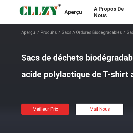
A Propos De
Aperçu
Nous
Aperçu
/
Produits
/
Sacs À Ordures Biodégradables
/
Sac
Sacs de déchets biodégradab
acide polylactique de T-shirt 
Meilleur Prix
Mail Nous