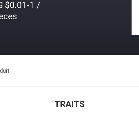
 $0.01-1 /
ieces
duit
TRAITS