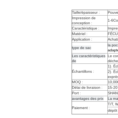
Taille/épaisseur :
Pouve
Impression de
1-6Co
conception :
Caractéristique :
Impres
Matériel :
FÉCU
Application :
Achat/
la poc
type de sac
adapté
Les caractéristiques
Le com
de
déchet
1). Éc
Échantillons :
2). Éc
exprè
MOQ :
10,00
Délai de livraison :
15-20
Port :
SHAN
avantages des prix
La ma
T/T, 
Paiement :
dépôt 