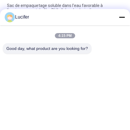
Sac de empaquetage soluble dans l'eau favorable à
l'environnement du film PVA d'alcool polyvinylique
Lucifer
Film durable soluble dans l'eau froide, rouleau de film PVA
d'une épaisseur de 25 à 80 microns
4:15 PM
Alcool polyvinylique empaquetant le film soluble dans l'eau de
PVA pour les sacs de empaquetage
Good day, what product are you looking for?
Catégories populaires
Tous
Film Soluble Dans 
Film Soluble Dans 
L'eau De PVA
L'eau De Libération
Film Soluble Dans 
Sac Soluble Dans 
L'eau Pour La 
L'eau De PVA
Broderie
Sacs Solubles Dans 
Non Textile Tissé 
L'eau De 
Soluble Dans L'eau
Blanchisserie
Bande Soluble Dans 
Feuille De Plastique 