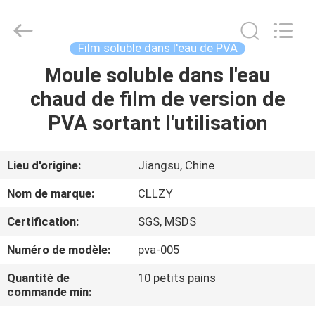
2026
Changzhou
Greencradleland
Macromolecule
Materials
Film soluble dans l'eau de PVA
Co.,
Ltd..
Moule soluble dans l'eau
À
All
Rights
Reserved.
chaud de film de version de
LA
PVA sortant l'utilisation
MAISON
PRODUITS
Lieu d'origine:
Jiangsu, Chine
Nom de marque:
CLLZY
À
Certification:
SGS, MSDS
PROPOS
Numéro de modèle:
pva-005
DE
Quantité de
10 petits pains
NOUS
commande min: