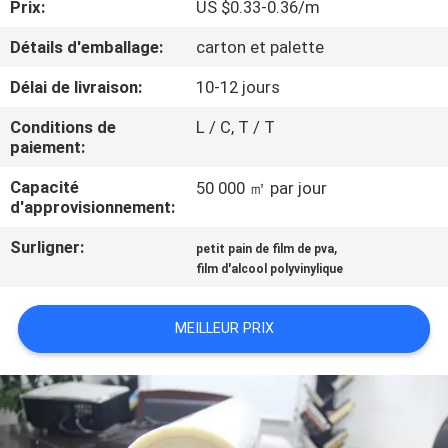
Prix:
US $0.33-0.36/m
VISITE
DE
Détails d'emballage:
carton et palette
L'USINE
Délai de livraison:
10-12 jours
Conditions de
L / C, T / T
CONTRÔLE
paiement:
DE
Capacité
50 000 ㎡ par jour
d'approvisionnement:
LA
QUALITÉ
Surligner:
,
petit pain de film de pva
film d'alcool polyvinylique
NOUVELLES
MEILLEUR PRIX
DEMANDEZ
UN DEVIS