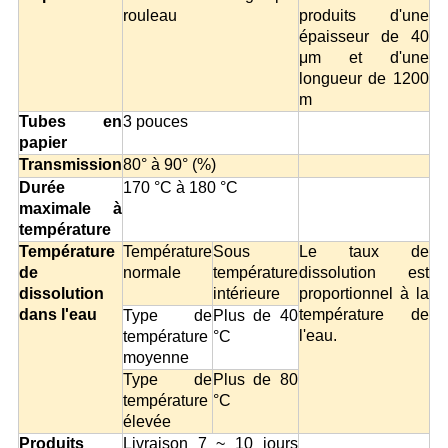
rouleau
produits d'une
épaisseur de 40
μm et d'une
longueur de 1200
m
Tubes en
3 pouces
papier
Transmission
80° à 90° (%)
Durée
170 °C à 180 °C
maximale à
température
Température
Température
Sous
Le taux de
de
normale
température
dissolution est
dissolution
intérieure
proportionnel à la
dans l'eau
température de
Type de
Plus de 40
l'eau.
température
°C
moyenne
Type de
Plus de 80
température
°C
élevée
Produits
Livraison 7 ~ 10 jours