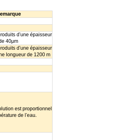
emarque
produits d'une épaisseur
de 40μm
produits d'une épaisseur
une longueur de 1200 m
lution est proportionnel
érature de l'eau.