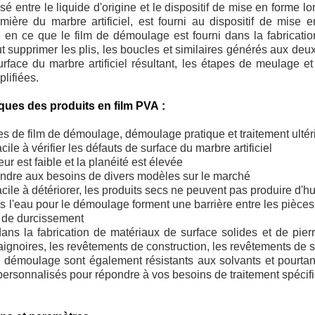
 entre le liquide d'origine et le dispositif de mise en forme lor
mière du marbre artificiel, est fourni au dispositif de mise e
é en ce que le film de démoulage est fourni dans la fabricat
eut supprimer les plis, les boucles et similaires générés aux de
rface du marbre artificiel résultant, les étapes de meulage e
plifiées.
iques des produits en film PVA :
es de film de démoulage, démoulage pratique et traitement ultér
ile à vérifier les défauts de surface du marbre artificiel
ur est faible et la planéité est élevée
ondre aux besoins de divers modèles sur le marché
acile à détériorer, les produits secs ne peuvent pas produire d'hu
ns l'eau pour le démoulage forment une barrière entre les pièces
s de durcissement
dans la fabrication de matériaux de surface solides et de pie
aignoires, les revêtements de construction, les revêtements de sol
 démoulage sont également résistants aux solvants et pourtant
ersonnalisés pour répondre à vos besoins de traitement spécif