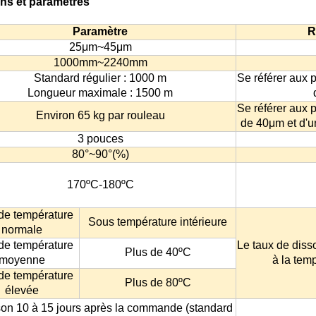
ons et paramètres
Paramètre
R
25μm~45μm
1000mm~2240mm
Standard régulier : 1000 m
Se référer aux 
Longueur maximale : 1500 m
Se référer aux 
Environ 65 kg par rouleau
de 40μm et d'
3 pouces
80°~90°(%)
170ºC-180ºC
de température
Sous température intérieure
normale
de température
Le taux de disso
Plus de 40ºC
moyenne
à la temp
de température
Plus de 80ºC
élevée
son 10 à 15 jours après la commande (standard