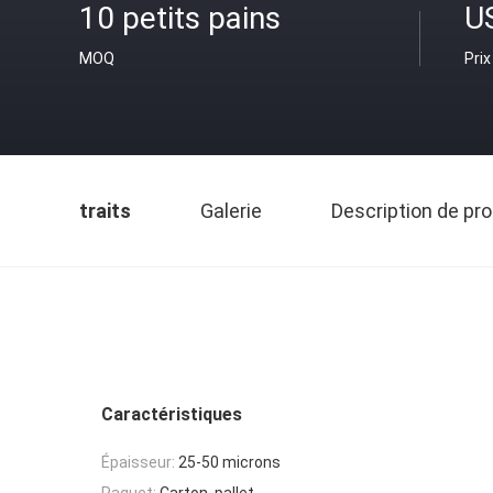
10 petits pains
U
MOQ
Prix
traits
Galerie
Description de pro
Caractéristiques
Épaisseur:
25-50 microns
Paquet:
Carton, pallet