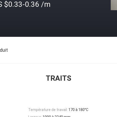
S $0.33-0.36 /m
duit
TRAITS
Température de travail:
170 à 180°C
Largeur:
1000 à 2240 mm