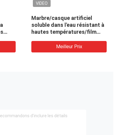
VIDEO
VIDEO
Film de libération PVA soluble
Film solubl
dans l'eau à haute
matériel so
température / résistance
températur
la version 
caoutchou
Meilleur Prix
Me