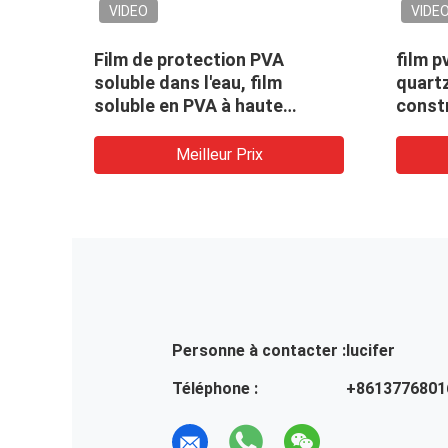
VIDEO
VIDEO
Marbre/casque artificiel
Film de libé
soluble dans l'eau résistant à
la pierre PV
hautes températures/film
sur le moul
des véhicules à moteur de
avec la coll
libération de tube de silicone
Meilleur Prix
Mei
Personne à contacter :
lucifer
Téléphone :
+8613776801