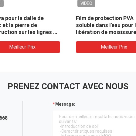
VIDEO
ration de moule de
1850 mmx1000mx38 microns
A de quartz collé
Film de libération PVA pour
e en caoutchouc
les dalles de pierre de quartz
e spécifique
lleur Prix
Meilleur Prix
PRENEZ CONTACT AVEC NOUS
Message:
668