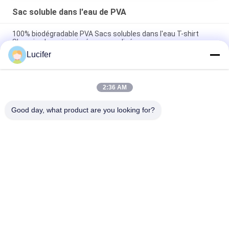
Sac soluble dans l'eau de PVA
100% biodégradable PVA Sacs solubles dans l'eau T-shirt
Shopping Logo imprimé personnalisé
Lucifer
Sac soluble dans l'eau chaud de blanchisserie d'hôpital de
660MM x de 840MM x 25Micron
2:36 AM
Sachet en plastique soluble dans l'eau froid jetable de PVA
pour la poudre solide agricole
Good day, what product are you looking for?
Catégories populaires
Tous
Film Soluble Dans 
Film Soluble Dans 
L'eau De PVA
L'eau De Libération
Film Soluble Dans 
Sac Soluble Dans 
L'eau Pour La 
L'eau De PVA
Broderie
Sacs Solubles Dans 
Non Textile Tissé 