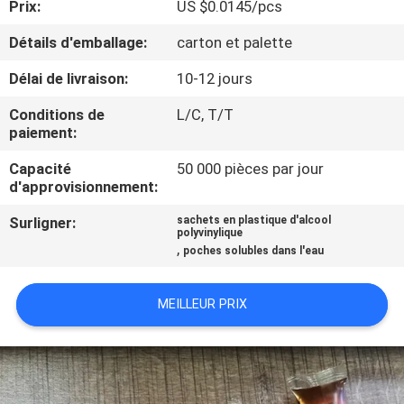
Prix:
US $0.0145/pcs
VISITE
DE
Détails d'emballage:
carton et palette
L'USINE
Délai de livraison:
10-12 jours
Conditions de
L/C, T/T
CONTRÔLE
paiement:
DE
Capacité
50 000 pièces par jour
d'approvisionnement:
LA
QUALITÉ
Surligner:
sachets en plastique d'alcool
polyvinylique
,
poches solubles dans l'eau
NOUVELLES
MEILLEUR PRIX
DEMANDEZ
UN DEVIS