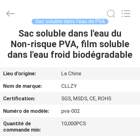
2026
Changzhou
Greencradleland
Macromolecule
Materials
Sac soluble dans l'eau de PVA
Co.,
Ltd..
Sac soluble dans l'eau du
À
All
Rights
Reserved.
Non-risque PVA, film soluble
LA
dans l'eau froid biodégradable
MAISON
PRODUITS
Lieu d'origine:
La Chine
Nom de marque:
CLLZY
À
Certification:
SGS, MSDS, CE, ROHS
PROPOS
Numéro de modèle:
pva-002
DE
Quantité de
10,000PCS
NOUS
commande min: