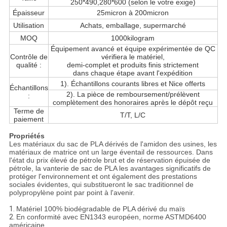
250*490,280*600 (selon le votre exige)
Épaisseur
25micron à 200micron
Utilisation
Achats, emballage, supermarché
MOQ
1000kilogram
Équipement avancé et équipe expérimentée de QC
Contrôle de
vérifiera le matériel,
qualité :
demi-complet et produits finis strictement
dans chaque étape avant l'expédition
1). Échantillons courants libres et Nice offerts
Échantillons
2). La pièce de remboursement/prélèvent
:
complètement des honoraires après le dépôt reçu
Terme de
T/T, L/C
paiement
Propriétés
Les matériaux du sac de PLA dérivés de l'amidon des usines, les
matériaux de matrice ont un large éventail de ressources. Dans
l'état du prix élevé de pétrole brut et de réservation épuisée de
pétrole, la vanterie de sac de PLA les avantages significatifs de
protéger l'environnement et ont également des prestations
sociales évidentes, qui substitueront le sac traditionnel de
polypropylène point par point à l'avenir.
1.
Matériel 100% biodégradable de PLA dérivé du maïs
2.
En conformité avec EN1343 européen, norme ASTMD6400
américaine