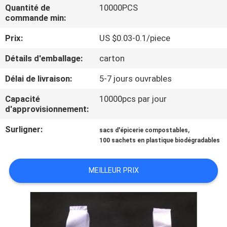
VISITE
Quantité de
10000PCS
commande min:
DE
Prix:
US $0.03-0.1/piece
L'USINE
Détails d'emballage:
carton
CONTRÔLE
Délai de livraison:
5-7 jours ouvrables
DE
Capacité
10000pcs par jour
LA
d'approvisionnement:
QUALITÉ
Surligner:
,
sacs d'épicerie compostables
100 sachets en plastique biodégradables
NOUVELLES
MEILLEUR PRIX
DEMANDEZ
UN DEVIS