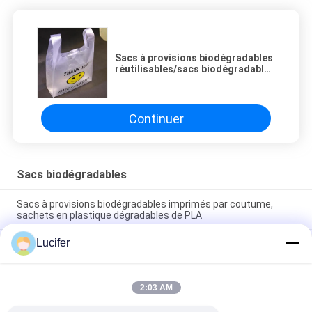
Sacs à provisions biodégradables
réutilisables/sacs biodégradables
faits sur commande avec le logo
Continuer
Sacs biodégradables
Sacs à provisions biodégradables imprimés par coutume,
sachets en plastique dégradables de PLA
Lucifer
Sacs à provisions en plastique biodégradables de fécule de
maïs approbation qui respecte l'environnement
d'EN13432/MSDS
2:03 AM
Sacs à provisions biodégradables de 100%, sacs d'épicerie
compostables de T-shirt