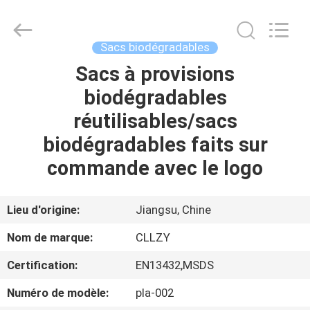
2026
Changzhou
Greencradleland
Macromolecule
Materials
Sacs biodégradables
Co.,
Ltd..
Sacs à provisions
À
All
Rights
Reserved.
biodégradables
LA
réutilisables/sacs
MAISON
biodégradables faits sur
PRODUITS
commande avec le logo
À
Lieu d'origine:
Jiangsu, Chine
PROPOS
Nom de marque:
CLLZY
DE
Certification:
EN13432,MSDS
NOUS
Numéro de modèle:
pla-002