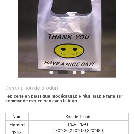
PLAN
DU
SITE
PRIVACY
POLICY
Description de produit
l'épicerie en plastique biodégradable réutilisable faite sur
commande met en sac avec le logo
Nom
Sac de T-shirt
Matériel
PLA+PBAT
190*420,220*450,220*490,
Taille