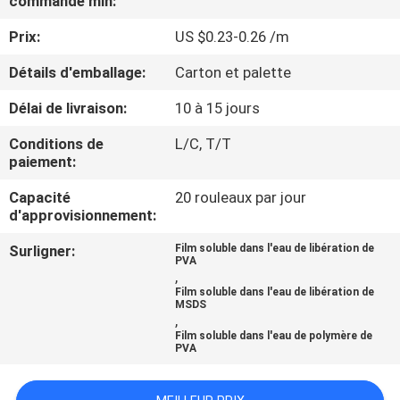
commande min:
VISITE
Prix:
US $0.23-0.26 /m
DE
L'USINE
Détails d'emballage:
Carton et palette
Délai de livraison:
10 à 15 jours
CONTRÔLE
Conditions de
L/C, T/T
DE
paiement:
LA
Capacité
20 rouleaux par jour
d'approvisionnement:
QUALITÉ
Surligner:
Film soluble dans l'eau de libération de
PVA
,
NOUVELLES
Film soluble dans l'eau de libération de
MSDS
,
DEMANDEZ
Film soluble dans l'eau de polymère de
PVA
UN DEVIS