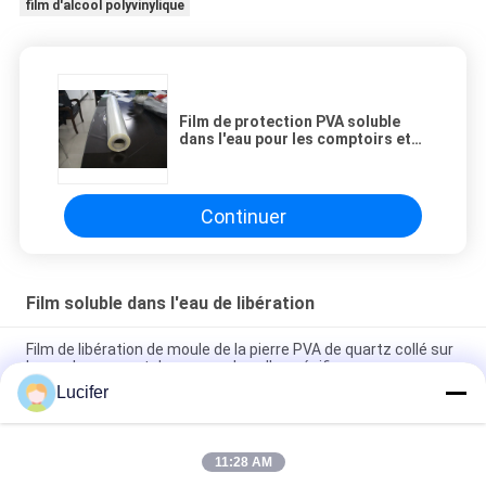
film d'alcool polyvinylique
Film de protection PVA soluble
dans l'eau pour les comptoirs et
les surfaces solides
Continuer
Film soluble dans l'eau de libération
Film de libération de moule de la pierre PVA de quartz collé sur
le moule en caoutchouc avec la colle spécifique
Lucifer
1850 mmx1000mx38 microns Film de libération PVA pour les
dalles de pierre de quartz
11:28 AM
Film de libération PVA soluble dans l'eau à haute température