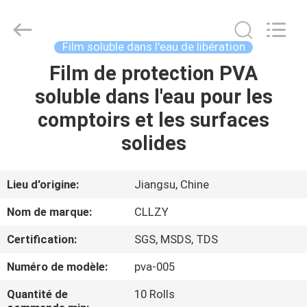
2026
Changzhou
Greencradleland
Macromolecule
Materials
Film soluble dans l'eau de libération
Co.,
Ltd..
Film de protection PVA
À
All
Rights
Reserved.
soluble dans l'eau pour les
LA
comptoirs et les surfaces
MAISON
solides
PRODUITS
Lieu d'origine:
Jiangsu, Chine
À
Nom de marque:
CLLZY
PROPOS
Certification:
SGS, MSDS, TDS
DE
Numéro de modèle:
pva-005
NOUS
Quantité de
10 Rolls