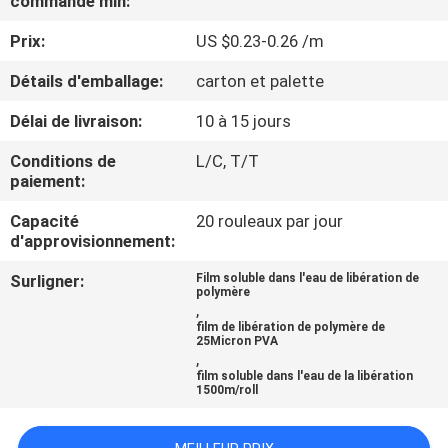
commande min:
VISITE
Prix:
US $0.23-0.26 /m
DE
L'USINE
Détails d'emballage:
carton et palette
Délai de livraison:
10 à 15 jours
CONTRÔLE
Conditions de
L/C, T/T
DE
paiement:
LA
Capacité
20 rouleaux par jour
d'approvisionnement:
QUALITÉ
Surligner:
Film soluble dans l'eau de libération de
polymère
,
NOUVELLES
film de libération de polymère de
25Micron PVA
,
DEMANDEZ
film soluble dans l'eau de la libération
1500m/roll
UN DEVIS