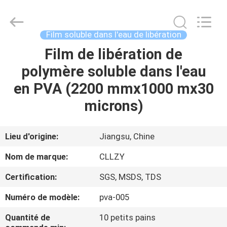
2026
Changzhou
Greencradleland
Macromolecule
Materials
Film soluble dans l'eau de libération
Co.,
Ltd..
Film de libération de
À
All
Rights
Reserved.
polymère soluble dans l'eau
LA
en PVA (2200 mmx1000 mx30
MAISON
microns)
PRODUITS
Lieu d'origine:
Jiangsu, Chine
À
Nom de marque:
CLLZY
PROPOS
Certification:
SGS, MSDS, TDS
DE
Numéro de modèle:
pva-005
NOUS
Quantité de
10 petits pains