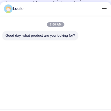
le moule en caoutchouc avec la colle spécifique
Lucifer
1850 mmx1000mx38 microns Film de libération PVA pour les
dalles de pierre de quartz
7:00 AM
Film de libération PVA soluble dans l'eau à haute température
/ résistance
Good day, what product are you looking for?
Catégories populaires
Tous
Film Soluble Dans 
Film Soluble Dans 
L'eau De PVA
L'eau De Libération
Film Soluble Dans 
Sac Soluble Dans 
L'eau Pour La 
L'eau De PVA
Broderie
Sacs Solubles Dans 
Non Textile Tissé 
L'eau De 
Soluble Dans L'eau
Blanchisserie
Bande Soluble Dans 
Feuille De Plastique 
L'eau De Graine De 
Biodégradable