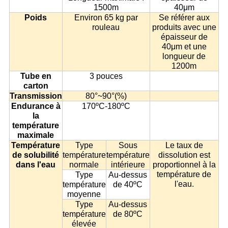
1500m
40μm
Poids
Environ 65 kg par
Se référer aux
rouleau
produits avec une
épaisseur de
40μm et une
longueur de
1200m
Tube en
3 pouces
carton
Transmission
80°~90°(%)
Endurance à
170ºC-180ºC
la
température
maximale
Température
Type
Sous
Le taux de
de solubilité
température
température
dissolution est
dans l'eau
normale
intérieure
proportionnel à la
température de
Type
Au-dessus
l'eau.
température
de 40ºC
moyenne
Type
Au-dessus
température
de 80ºC
élevée