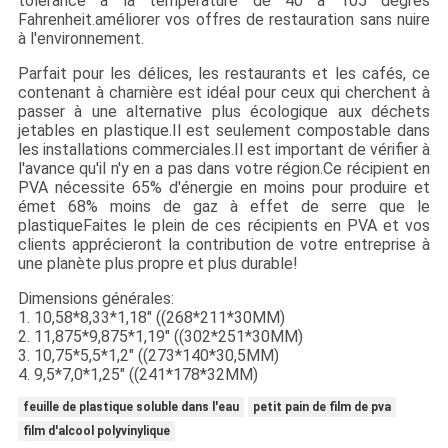
tolérance à la température de 40 à 105 degrés
Fahrenheit.améliorer vos offres de restauration sans nuire
à l'environnement.
Parfait pour les délices, les restaurants et les cafés, ce
contenant à charnière est idéal pour ceux qui cherchent à
passer à une alternative plus écologique aux déchets
jetables en plastique.Il est seulement compostable dans
les installations commerciales.Il est important de vérifier à
l'avance qu'il n'y en a pas dans votre région.Ce récipient en
PVA nécessite 65% d'énergie en moins pour produire et
émet 68% moins de gaz à effet de serre que le
plastiqueFaites le plein de ces récipients en PVA et vos
clients apprécieront la contribution de votre entreprise à
une planète plus propre et plus durable!
Dimensions générales:
1. 10,58*8,33*1,18" ((268*211*30MM)
2. 11,875*9,875*1,19" ((302*251*30MM)
3. 10,75*5,5*1,2" ((273*140*30,5MM)
4. 9,5*7,0*1,25" ((241*178*32MM)
feuille de plastique soluble dans l'eau
petit pain de film de pva
film d'alcool polyvinylique