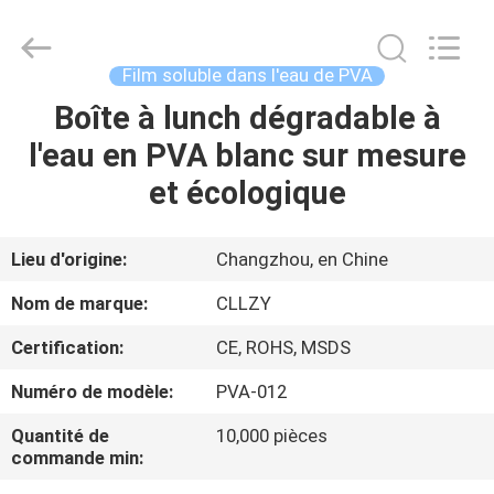
2026
Changzhou
Greencradleland
Macromolecule
Materials
Film soluble dans l'eau de PVA
Co.,
Ltd..
Boîte à lunch dégradable à
À
All
Rights
Reserved.
l'eau en PVA blanc sur mesure
LA
et écologique
MAISON
PRODUITS
Lieu d'origine:
Changzhou, en Chine
Nom de marque:
CLLZY
À
Certification:
CE, ROHS, MSDS
PROPOS
Numéro de modèle:
PVA-012
DE
Quantité de
10,000 pièces
NOUS
commande min: