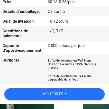
Prix:
$0.15-0.28/pcs
VISITE
DE
Détails d'emballage:
Cartonné
L'USINE
Délai de livraison:
10-12 jours
Conditions de
L/C, T/T
CONTRÔLE
paiement:
DE
Capacité
2 000 pièces par jour
d'approvisionnement:
LA
QUALITÉ
Surligner:
,
Boîte de déjeuner en PVA blanc
Une boîte à lunch en PVA blanc sur
mesure
,
NOUVELLES
Boîte de déjeuner en PVA blanc
dégradable dans l'eau
DEMANDEZ
MEILLEUR PRIX
UN DEVIS