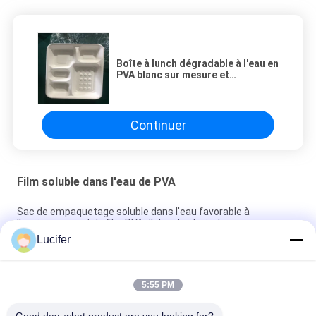
Boîte à lunch dégradable à l'eau en
PVA blanc sur mesure et
écologique
Continuer
Film soluble dans l'eau de PVA
Sac de empaquetage soluble dans l'eau favorable à
l'environnement du film PVA d'alcool polyvinylique
Lucifer
Film durable soluble dans l'eau froide, rouleau de film PVA
d'une épaisseur de 25 à 80 microns
5:55 PM
Alcool polyvinylique empaquetant le film soluble dans l'eau de
PVA pour les sacs de empaquetage