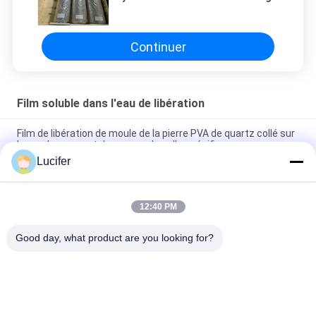
sur du marbre artificiel et de la
pierre de quartz
Continuer
Film soluble dans l'eau de libération
Film de libération de moule de la pierre PVA de quartz collé sur
le moule en caoutchouc avec la colle spécifique
Lucifer
1850 mmx1000mx38 microns Film de libération PVA pour les
dalles de pierre de quartz
12:40 PM
Film de libération PVA soluble dans l'eau à haute température
/ résistance
Good day, what product are you looking for?
Catégories populaires
Tous
Film Soluble Dans 
Film Soluble Dans 