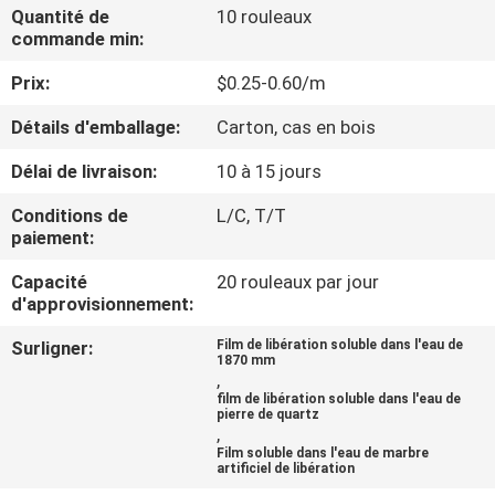
VISITE
Quantité de
10 rouleaux
commande min:
DE
Prix:
$0.25-0.60/m
L'USINE
Détails d'emballage:
Carton, cas en bois
CONTRÔLE
Délai de livraison:
10 à 15 jours
DE
Conditions de
L/C, T/T
LA
paiement:
QUALITÉ
Capacité
20 rouleaux par jour
d'approvisionnement:
NOUVELLES
Surligner:
Film de libération soluble dans l'eau de
1870 mm
,
film de libération soluble dans l'eau de
DEMANDEZ
pierre de quartz
,
UN DEVIS
Film soluble dans l'eau de marbre
artificiel de libération