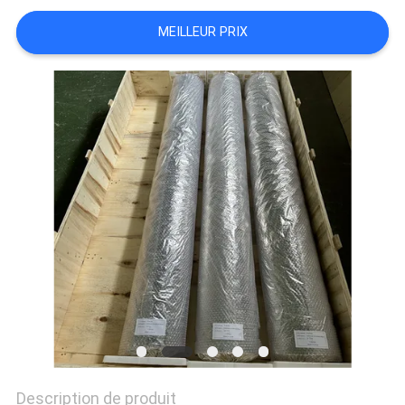
PLAN
MEILLEUR PRIX
DU
SITE
PRIVACY
POLICY
Description de produit