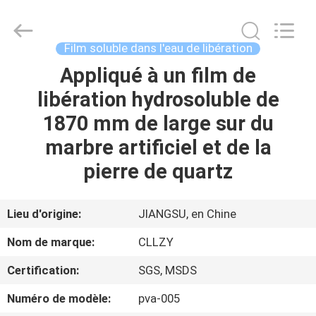
2026
Changzhou
Greencradleland
Macromolecule
Materials
Film soluble dans l'eau de libération
Co.,
Ltd..
Appliqué à un film de
À
All
Rights
Reserved.
libération hydrosoluble de
LA
1870 mm de large sur du
MAISON
marbre artificiel et de la
PRODUITS
pierre de quartz
À
Lieu d'origine:
JIANGSU, en Chine
PROPOS
Nom de marque:
CLLZY
DE
Certification:
SGS, MSDS
NOUS
Numéro de modèle:
pva-005