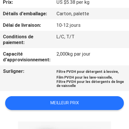
Prix:
US $5.38 per kg
VISITE
DE
Détails d'emballage:
Carton, palette
L'USINE
Délai de livraison:
10-12 jours
Conditions de
L/C, T/T
CONTRÔLE
paiement:
DE
Capacité
2,000kg par jour
d'approvisionnement:
LA
QUALITÉ
Surligner:
,
Filtre PVOH pour détergent à lessive
,
Film PVOH pour les lave-vaisselle
Filtre PVOH pour les détergents de linge
de vaisselle
NOUVELLES
MEILLEUR PRIX
DEMANDEZ
UN DEVIS