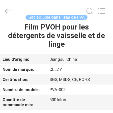
2026
Changzhou
Greencradleland
Macromolecule
Materials
Sac soluble dans l'eau de PVA
Co.,
Ltd..
Film PVOH pour les
À
All
Rights
Reserved.
détergents de vaisselle et de
LA
linge
MAISON
PRODUITS
Lieu d'origine:
Jiangsu, Chine
Nom de marque:
CLLZY
À
Certification:
SGS, MSDS, CE, ROHS
PROPOS
Numéro de modèle:
PVA-002
DE
Quantité de
500 kilos
NOUS
commande min: