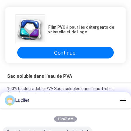
Film PVOH pour les détergents de
vaisselle et de linge
Continuer
Sac soluble dans l'eau de PVA
100% biodégradable PVA Sacs solubles dans l'eau T-shirt
Shopping Logo imprimé personnalisé
Lucifer
Sac soluble dans l'eau chaud de blanchisserie d'hôpital de
660MM x de 840MM x 25Micron
10:47 AM
Sachet en plastique soluble dans l'eau froid jetable de PVA
pour la poudre solide agricole