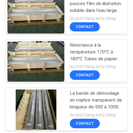
fabrication
pouces Film de libération
soluble dans l'eau largeur
6
transparente de 500 à
$6.45-$7.86/kg MOQ:500kg
2200 mm idéal pour
Bande soluble dans
CONTACT
l'emballage et les
l'eau de graine de
applications industrielles
Résistance à la
PVA
température 170°C à
180°C Tubes de papier
résistantes à la
$6.45-$7.86/kg MOQ:500kg
température élevée 3
CONTACT
15
pouces Conçues pour la
protection thermique et
feuille de plastique
industrielle
La bande de démoulage
en marbre transparent de
biodégradable
longueur de 500 à 1000
mètres est idéale pour la
$6.45-$7.86/kg MOQ:500kg
protection de la surface
CONTACT
du marbre et les