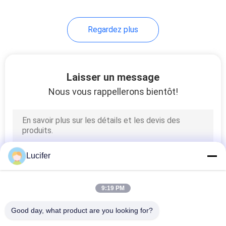
applications faciles à
enlever
8
Regardez plus
Sacs
biodégradables
Laisser un message
Nous vous rappellerons bientôt!
12
Sacs
Lucifer
biodégradables de
dunette
9:19 PM
Good day, what product are you looking for?