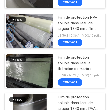
CONTACT
VISITE
DE
Film de protection PVA
L'USINE
15
soluble dans l'eau de
largeur 1840 mm, film
Film soluble dans
soluble à libération de
CONTRÔLE
US $0.33-0.36 /m MOQ:10 petits pains
l'eau pour la
marbre de haute
CONTACT
DE
résistance
broderie
LA
Film de protection
QUALITÉ
soluble dans l'eau à
libération de marbre
34
artificiel (1870 mm x
US $0.23-0.28 /m MOQ:10 petits pains
NOUVELLES
1000 m x 38 microns)
Sac soluble dans
CONTACT
DEMANDEZ
l'eau de PVA
Film de protection
UN DEVIS
soluble dans l'eau de
largeur 1840 mm, PVA