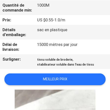
VISITE
Quantité de
1000M
commande min:
DE
L'USINE
Prix:
US $0.55-1.0/m
Détails
sac en plastique
d'emballage:
CONTRÔLE
DE
Délai de
15000 mètres par jour
livraison:
LA
Surligner:
,
tissu soluble de broderie
QUALITÉ
stabilisateur soluble dans l'eau de tissu
NOUVELLES
MEILLEUR PRIX
DEMANDEZ
UN DEVIS