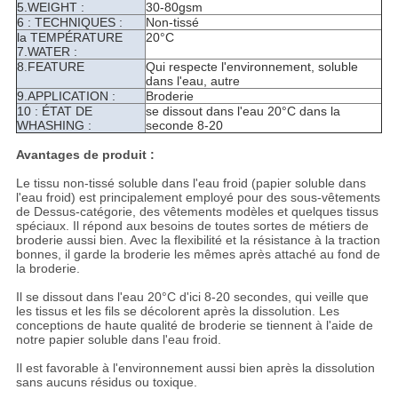
5.WEIGHT :
30-80gsm
6 : TECHNIQUES :
Non-tissé
la TEMPÉRATURE
20°C
7.WATER :
8.FEATURE
Qui respecte l'environnement, soluble
dans l'eau, autre
9.APPLICATION :
Broderie
10 : ÉTAT DE
se dissout dans l'eau 20°C dans la
WHASHING :
seconde 8-20
Avantages de produit :
Le tissu non-tissé soluble dans l'eau froid (papier soluble dans
l'eau froid) est principalement employé pour des sous-vêtements
de Dessus-catégorie, des vêtements modèles et quelques tissus
spéciaux. Il répond aux besoins de toutes sortes de métiers de
broderie aussi bien. Avec la flexibilité et la résistance à la traction
bonnes, il garde la broderie les mêmes après attaché au fond de
la broderie.
Il se dissout dans l'eau 20°C d'ici 8-20 secondes, qui veille que
les tissus et les fils se décolorent après la dissolution. Les
conceptions de haute qualité de broderie se tiennent à l'aide de
notre papier soluble dans l'eau froid.
Il est favorable à l'environnement aussi bien après la dissolution
sans aucuns résidus ou toxique.