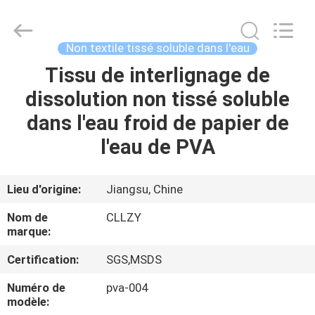
2026
Changzhou
Greencradleland
Macromolecule
Materials
Non textile tissé soluble dans l'eau
Co.,
Ltd..
Tissu de interlignage de
À
All
Rights
Reserved.
dissolution non tissé soluble
LA
dans l'eau froid de papier de
MAISON
l'eau de PVA
PRODUITS
Lieu d'origine:
Jiangsu, Chine
À
Nom de
CLLZY
PROPOS
marque:
DE
Certification:
SGS,MSDS
NOUS
Numéro de
pva-004
modèle: