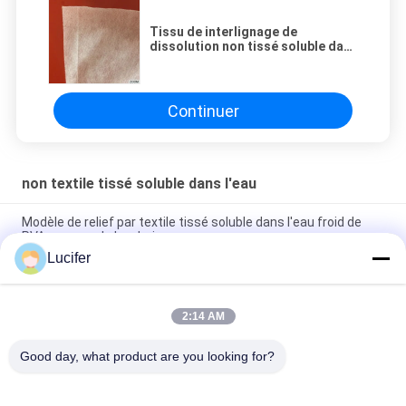
Tissu de interlignage de
dissolution non tissé soluble dans
l'eau froid de papier de l'eau de
PVA
Continuer
non textile tissé soluble dans l'eau
Modèle de relief par textile tissé soluble dans l'eau froid de
PVA non pour la broderie
Lucifer
Tissu soluble dans l'eau froid de relief, support de broderie de
100% PVA
2:14 AM
non textile tissé 30gsm soluble dans l'eau/tissu de
dissolution de broderie pour le support de dentelle de textile
Good day, what product are you looking for?
Catégories populaires
Tous