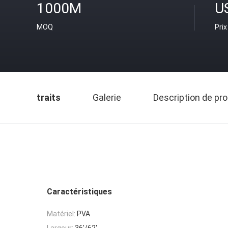
1000M
U
MOQ
Prix
traits
Galerie
Description de pro
Caractéristiques
Matériel:
PVA
Largeur:
36'/62'