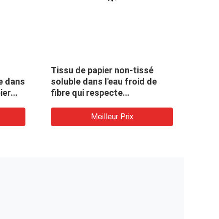
Tissu de papier non-tissé
Modèle de re
soluble dans l'eau froid de
tissé soluble
fibre qui respecte
de PVA non p
l'environnement de PVA pour
les produits brodés
Meilleur Prix
Mei