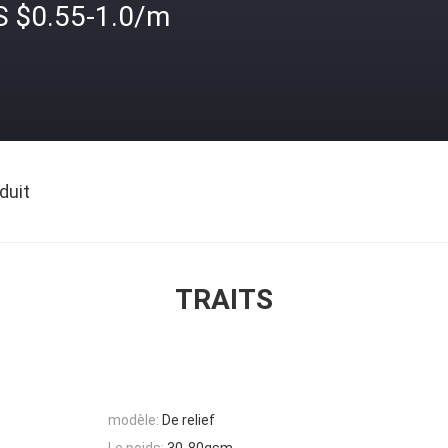
S $0.55-1.0/m
duit
TRAITS
modèle:
De relief
Le poids:
30-80gsm