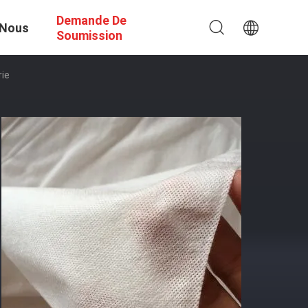
Demande De
 Nous
Soumission
rie