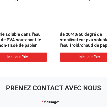
ble dans l'eau
de 20/40/60 degré de
 soutenant le
stabilisateur pva soluble dans
sé de papier
l'eau froid/chaud de papier
textile tissé soluble dans
l'eau non pour le support de
leur Prix
Meilleur Prix
broderie
PRENEZ CONTACT AVEC NOUS
Message: