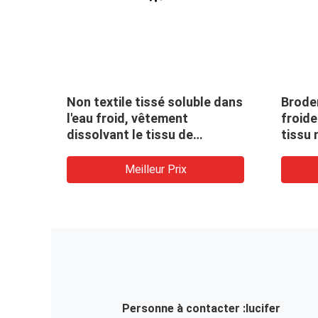
Non textile tissé soluble dans
Broderie solu
l'eau froid, vêtement
froide de PVA
dissolvant le tissu de
tissu non-tis
interlignage de PVA
Meilleur Prix
Meil
Personne à contacter :
lucifer