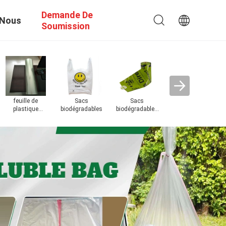
Demande De
 Nous
Soumission
Film soluble
F
dans l'eau de
da
PVA