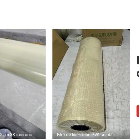
MSDS/GV passé
individuellement
détergent pour l
emballées
machine à laver
0mx38 microns
Film de libération PVA soluble