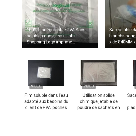
100% biodégradable PVA Sacs
Sac soluble d
solubles dans l'eau T-shirt
blanchisserie
Shopping Logo imprimé
x de 840MM x
personnalisé
VIDEO
VIDEO
Film soluble dans l'eau
Utilisation solide
Sacs
adapté aux besoins du
chimique jetable de
client de PVA, poches
poudre de sachets en
plas
solubles dans l'eau
plastique d'alcool
fai
jetables de poudre solide
polyvinylique
d'agriculture