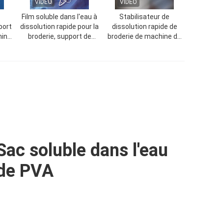
VIDEO
VIDEO
Film soluble dans l'eau à
Stabilisateur de
port
dissolution rapide pour la
dissolution rapide de
hine
broderie, support de
broderie de machine de
broderie en plastique
film soluble dans l'eau
ron
PVA
d'alcool polyvinylique
Sac soluble dans l'eau
de PVA