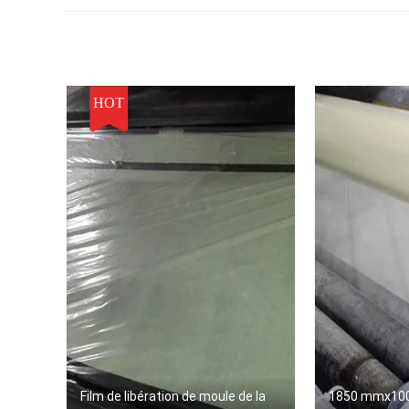
pesticide
soluble dans l'eau
HOT
Film de libération de moule de la
1850 mmx100