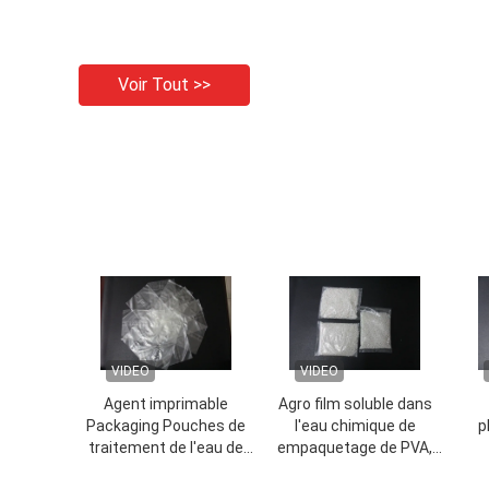
Voir Tout >>
VIDEO
VIDEO
Agent imprimable
Agro film soluble dans
Packaging Pouches de
l'eau chimique de
p
traitement de l'eau de
empaquetage de PVA,
film du colorant PVA de
feuille de plastique
po