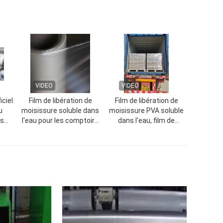
VIDEO
VIDEO
ciel
Film de libération de
Film de libération de
u
moisissure soluble dans
moisissure PVA soluble
es
l'eau pour les comptoirs
dans l'eau, film de
 des
et les surfaces solides
protection soluble dans
 de
l'eau
 de
(1870mmx1000mx35micron)