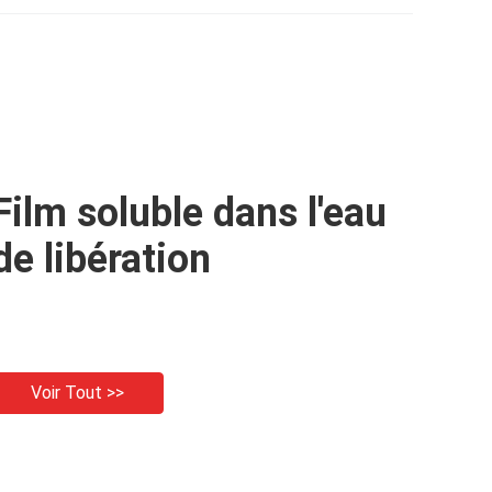
a
marbre artificiel
Film soluble dans l'eau
de libération
Voir Tout >>