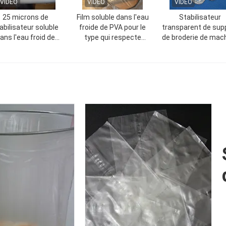
VIDEO
VIDEO
VIDEO
25 microns de
Film soluble dans l'eau
Stabilisateur
abilisateur soluble
froide de PVA pour le
transparent de sup
ans l'eau froid de
type qui respecte
de broderie de mac
erie, film soluble de
l'environnement
dans la taille
l'eau de PVA
transparent de broderie
1m*200yard*35mic