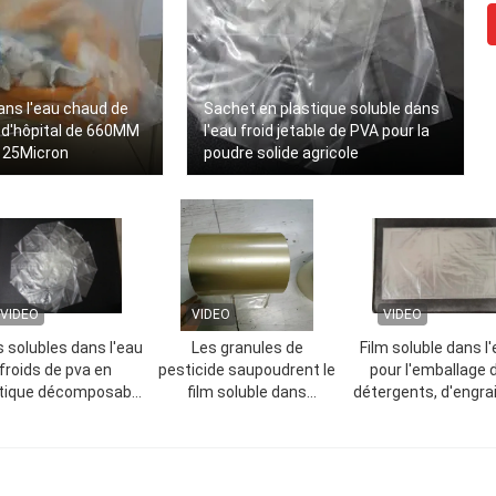
ans l'eau chaud de
Sachet en plastique soluble dans
 d'hôpital de 660MM
l'eau froid jetable de PVA pour la
 25Micron
poudre solide agricole
VIDEO
VIDEO
VIDEO
 solubles dans l'eau
Les granules de
Film soluble dans l
froids de pva en
pesticide saupoudrent le
pour l'emballage 
tique décomposable
film soluble dans
détergents, d'engrai
t sur commande de
l'eau/sac de pva
de pesticides
paquet