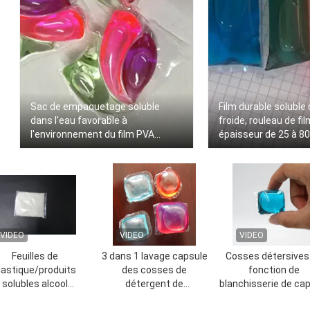
Sac de empaquetage soluble
Film durable soluble 
dans l'eau favorable à
froide, rouleau de fi
l'environnement du film PVA
épaisseur de 25 à 8
d'alcool polyvinylique
VIDEO
VIDEO
VIDEO
Feuilles de
3 dans 1 lavage capsule
Cosses détersives
lastique/produits
des cosses de
fonction de
solubles alcool
détergent de
blanchisserie de ca
lyvinylique de sacs
blanchisserie
liquide multi de