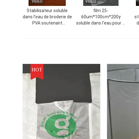
VIDEO
VIDEO
Stabilisateur soluble
film 25-
dans l'eau de broderie de
60um*100cm*200y
st
PVA soutenant
soluble dans l'eau pour la
d
l'épaisseur 25um-60um
fibre de la broderie 100%
brod
disponible
PVA faite
HOT