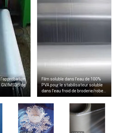
 l'approbation
Film soluble dans l'eau de 100%
de GV/MSDS de
PVA pour le stabilisateur soluble
dans l'eau froid de broderie/robe
de dentelle