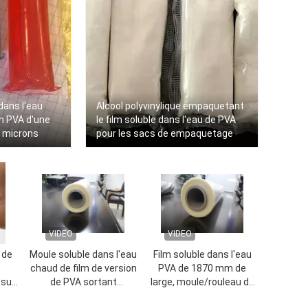
dans l'eau
Alcool polyvinylique empaquetant
lm PVA d'une
le film soluble dans l'eau de PVA
0 microns
pour les sacs de empaquetage
VIDEO
VIDEO
 de
Moule soluble dans l'eau
Film soluble dans l'eau
chaud de film de version
PVA de 1870 mm de
psule
de PVA sortant
large, moule/rouleau de
l'utilisation
film PVA à libération de