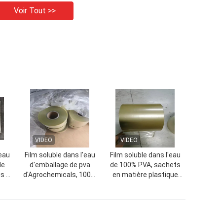
Voir Tout >>
VIDEO
VIDEO
'eau
Film soluble dans l'eau
Film soluble dans l'eau
de
d'emballage de pva
de 100% PVA, sachets
s et
d'Agrochemicals, 100%
en matière plastique
soluble dans l'eau sans
solubles qui respecte
l'amidon
l'environnement