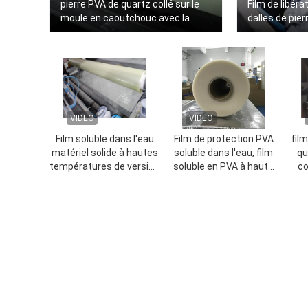
pierre PVA de quartz collé sur le
Film de libéra
moule en caoutchouc avec la
dalles de pier
colle spécifique
VIDEO
VIDEO
Film soluble dans l'eau
Film de protection PVA
film
matériel solide à hautes
soluble dans l'eau, film
qu
températures de version
soluble en PVA à haute
co
pour la version de moule
température (1840
lig
en caoutchouc
mmx1000mx35um)
ve