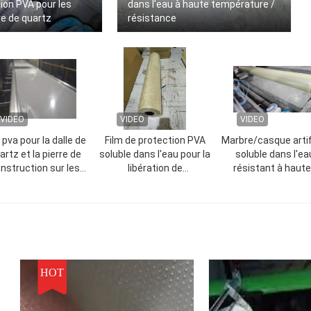
tion PVA pour les
dans l'eau à haute température /
re de quartz
résistance
VIDEO
VIDEO
VIDEO
 pva pour la dalle de
Film de protection PVA
Marbre/casque artifi
artz et la pierre de
soluble dans l'eau pour la
soluble dans l'ea
nstruction sur les
libération de
résistant à haut
nes de production de
moisissures (2200
températures/film
egoo et de breton
mmx1000 mx30
véhicules à moteur
microns)
libération de tube
silicone
HOT