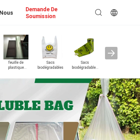
Demande De
 Nous
Soumission
Film soluble
F
dans l'eau de
da
PVA