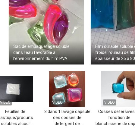
Sac de empaquetage soluble
Film durable soluble 
dans l'eau favorable à
froide, rouleau de fi
l'environnement du film PVA
épaisseur de 25 à 8
d'alcool polyvinylique
VIDEO
VIDEO
VIDEO
Feuilles de
3 dans 1 lavage capsule
Cosses détersives
lastique/produits
des cosses de
fonction de
solubles alcool
détergent de
blanchisserie de ca
lyvinylique de sacs
blanchisserie
liquide multi de