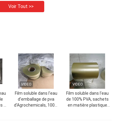
Voir Tout >>
VIDEO
VIDEO
'eau
Film soluble dans l'eau
Film soluble dans l'eau
de
d'emballage de pva
de 100% PVA, sachets
s et
d'Agrochemicals, 100%
en matière plastique
soluble dans l'eau sans
solubles qui respecte
l'amidon
l'environnement