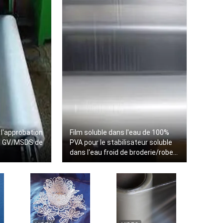
 l'approbation
Film soluble dans l'eau de 100%
de GV/MSDS de
PVA pour le stabilisateur soluble
dans l'eau froid de broderie/robe
de dentelle