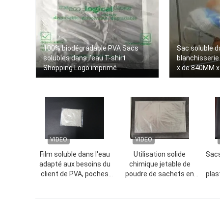
100% biodégradable PVA Sacs
Sac soluble d
solubles dans l'eau T-shirt
blanchisserie
Shopping Logo imprimé
x de 840MM x
personnalisé
VIDEO
VIDEO
Film soluble dans l'eau
Utilisation solide
Sacs
adapté aux besoins du
chimique jetable de
client de PVA, poches
poudre de sachets en
plas
solubles dans l'eau
plastique d'alcool
fai
jetables de poudre solide
polyvinylique
d'agriculture