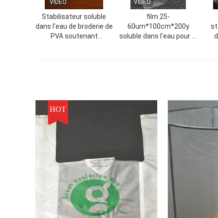
VIDEO
VIDEO
Stabilisateur soluble
film 25-
dans l'eau de broderie de
60um*100cm*200y
st
PVA soutenant
soluble dans l'eau pour la
d
l'épaisseur 25um-60um
fibre de la broderie 100%
brod
disponible
PVA faite
HOT