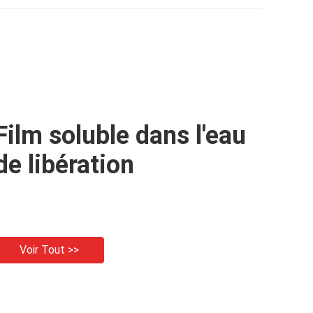
a
marbre artificiel
Film soluble dans l'eau
de libération
Voir Tout >>