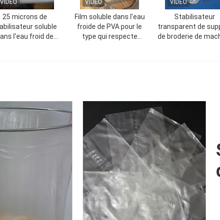
VIDEO
VIDEO
VIDEO
25 microns de
Film soluble dans l'eau
Stabilisateur
abilisateur soluble
froide de PVA pour le
transparent de sup
ans l'eau froid de
type qui respecte
de broderie de mac
erie, film soluble de
l'environnement
dans la taille
l'eau de PVA
transparent de broderie
1m*200yard*35mic