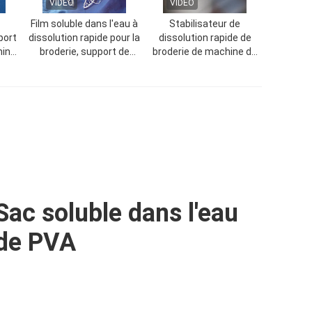
VIDEO
VIDEO
Film soluble dans l'eau à
Stabilisateur de
port
dissolution rapide pour la
dissolution rapide de
hine
broderie, support de
broderie de machine de
broderie en plastique
film soluble dans l'eau
ron
PVA
d'alcool polyvinylique
Sac soluble dans l'eau
de PVA