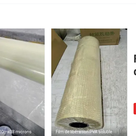
MSDS/GV passé
individuellement
détergent pour l
emballées
machine à laver
0mx38 microns
Film de libération PVA soluble