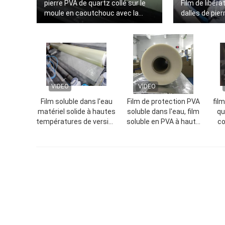
pierre PVA de quartz collé sur le
Film de libéra
moule en caoutchouc avec la
dalles de pier
colle spécifique
VIDEO
VIDEO
Film soluble dans l'eau
Film de protection PVA
film
matériel solide à hautes
soluble dans l'eau, film
qu
températures de version
soluble en PVA à haute
co
pour la version de moule
température (1840
lig
en caoutchouc
mmx1000mx35um)
ve