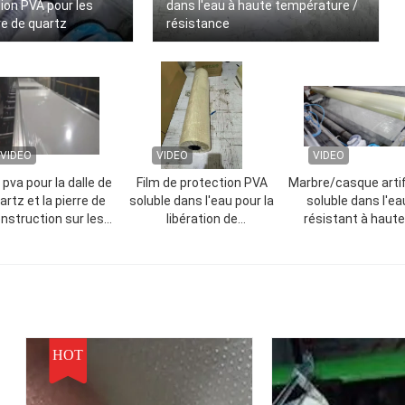
tion PVA pour les
dans l'eau à haute température /
re de quartz
résistance
VIDEO
VIDEO
VIDEO
 pva pour la dalle de
Film de protection PVA
Marbre/casque artifi
artz et la pierre de
soluble dans l'eau pour la
soluble dans l'ea
nstruction sur les
libération de
résistant à haut
nes de production de
moisissures (2200
températures/film
egoo et de breton
mmx1000 mx30
véhicules à moteur
microns)
libération de tube
silicone
HOT