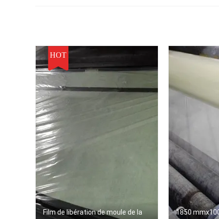
pesticide
soluble dans l'eau
HOT
Film de libération de moule de la
1850 mmx100