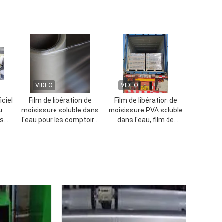
VIDEO
VIDEO
ciel
Film de libération de
Film de libération de
u
moisissure soluble dans
moisissure PVA soluble
es
l'eau pour les comptoirs
dans l'eau, film de
 des
et les surfaces solides
protection soluble dans
 de
l'eau
 de
(1870mmx1000mx35micron)