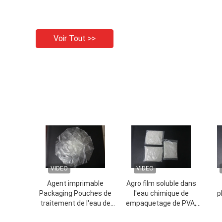
Voir Tout >>
VIDEO
VIDEO
Agent imprimable
Agro film soluble dans
Packaging Pouches de
l'eau chimique de
p
traitement de l'eau de
empaquetage de PVA,
film du colorant PVA de
feuille de plastique
po