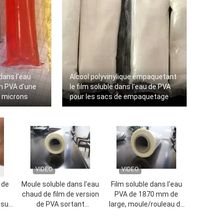
dans l'eau
Alcool polyvinylique empaquetant
lm PVA d'une
le film soluble dans l'eau de PVA
0 microns
pour les sacs de empaquetage
VIDEO
VIDEO
 de
Moule soluble dans l'eau
Film soluble dans l'eau
chaud de film de version
PVA de 1870 mm de
psule
de PVA sortant
large, moule/rouleau de
l'utilisation
film PVA à libération de