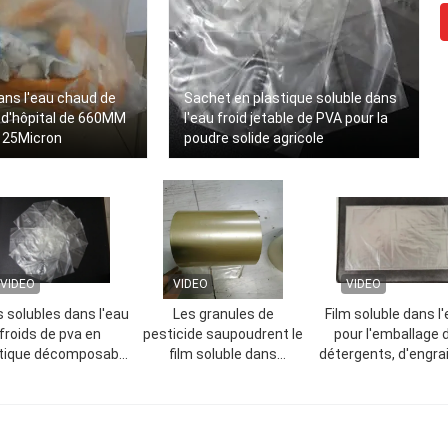
ans l'eau chaud de
Sachet en plastique soluble dans
 d'hôpital de 660MM
l'eau froid jetable de PVA pour la
 25Micron
poudre solide agricole
VIDEO
VIDEO
VIDEO
 solubles dans l'eau
Les granules de
Film soluble dans l
froids de pva en
pesticide saupoudrent le
pour l'emballage 
tique décomposable
film soluble dans
détergents, d'engrai
t sur commande de
l'eau/sac de pva
de pesticides
paquet