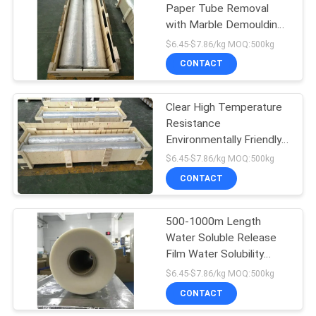
Paper Tube Removal
with Marble Demoulding
6
Water Solubility ≤10min
$6.45-$7.86/kg MOQ:500kg
Bande soluble dans
CONTACT
l'eau de graine de
Clear High Temperature
PVA
Resistance
Environmentally Friendly
and Versatile for Various
$6.45-$7.86/kg MOQ:500kg
Uses
CONTACT
15
feuille de plastique
500-1000m Length
Water Soluble Release
biodégradable
Film Water Solubility
within 10min 500-
$6.45-$7.86/kg MOQ:500kg
2200mm Width
CONTACT