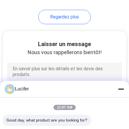
8
Regardez plus
Sacs
biodégradables
Laisser un message
Nous vous rappellerons bientôt!
12
Sacs
Lucifer
biodégradables de
dunette
11:07 AM
Good day, what product are you looking for?