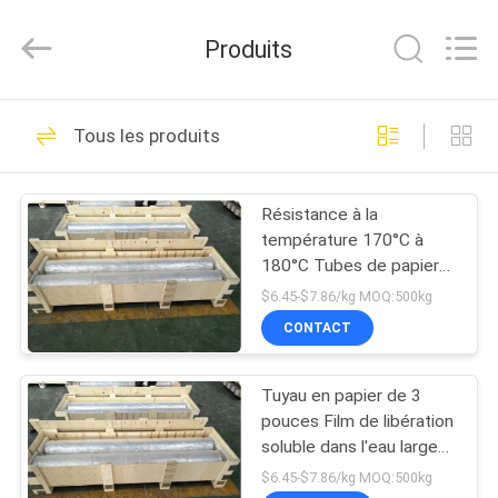
2026
Changzhou
Greencradleland
Produits
Macromolecule
Materials
Co.,
Ltd..
À
All
36
Rights
Tous les produits
Reserved.
LA
Film soluble dans
MAISON
l'eau de PVA
Résistance à la
température 170°C à
PRODUITS
180°C Tubes de papier
résistantes à la
$6.45-$7.86/kg MOQ:500kg
température élevée 3
À
CONTACT
pouces Conçues pour la
73
PROPOS
protection thermique et
Film soluble dans
industrielle
Tuyau en papier de 3
DE
pouces Film de libération
l'eau de libération
NOUS
soluble dans l'eau largeur
transparente de 500 à
$6.45-$7.86/kg MOQ:500kg